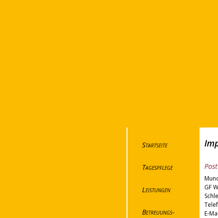
Imp
Startseite
Post
Tagespflege
Mund
GF W
Leistungen
Schl
Telef
Betreuungs-
E-Mai