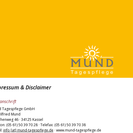
ressum & Disclaimer
anschrift
 Tagespflege GmbH
ilfried Mund
ehenweg 46 · 34125 Kassel
on: (05 61) 50 39 70 28 · Telefax: (05 61) 50 39 70 38
l:
info [at] mund-tagespflege.de
· www.mund-tagespflege.de