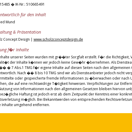
15485 � IK-Nr.: 510665491
ntwortlich für den Inhalt
ried Mund
altung & Präsentation
lz Concept Design |
www.scholzconceptdesign.de
ung f�r Inhalte
nhalte unserer Seiten wurden mit gr��ter Sorgfalt erstellt. F�r die Richtigkeit,
alit�t der Inhalte k�nnen wir jedoch keine Gew�hr �bernehmen. Als Dienstean
� � 7 Abs.1 TMG f�r eigene Inhalte auf diesen Seiten nach den allgemeinen
twortlich. Nach �� 8 bis 10 TMG sind wir als Diensteanbieter jedoch nicht verpf
mittelte oder gespeicherte fremde Informationen zu �berwachen oder nach
chen, die auf eine rechtswidrige T�tigkeit hinweisen. Verpflichtungen zur Entfe
Nutzung von Informationen nach den allgemeinen Gesetzen bleiben hiervon unb
bez�gliche Haftung ist jedoch erst ab dem Zeitpunkt der Kenntnis einer konkre
tsverletzung m�glich. Bei Bekanntwerden von entsprechenden Rechtsverletzu
e Inhalte umgehend entfernen.
ung f�r Links
 Angebot enth�lt Links zu externen Webseiten Dritter, auf deren Inhalte wir ke
alb k�nnen wir f�r diese fremden Inhalte auch keine Gew�hr �bernehmen. F�