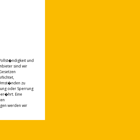
 Vollst�ndigkeit und
bieter sind wir
 Gesetzen
lichtet,
 Umst�nden zu
rnung oder Sperrung
er�hrt. Eine
ten
ngen werden wir
inen Einfluss haben.
r die Inhalte der