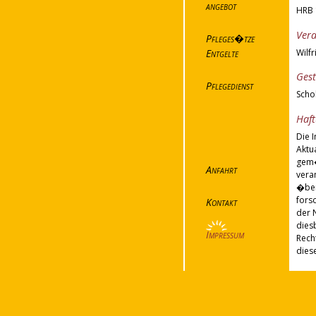
angebot
HRB 
Vera
Pfleges�tze
Wilf
Entgelte
Gest
Pflegedienst
Scho
Haft
Die I
Aktu
gem�
Anfahrt
veran
�ber
fors
Kontakt
der 
dies
Impressum
Rech
dies
Haft
Unser
Desh